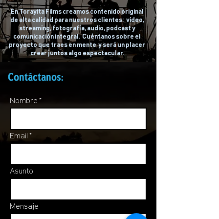
En Torayita Films creamos contenido original
de alta calidad para nuestros clientes: video,
streaming, fotografía, audio, podcast y
comunicación integral. Cuéntanos sobre el
proyecto que traes en mente y será un placer
crear juntos algo espectacular.
Contáctanos:
Nombre
Email
Asunto
Mensaje