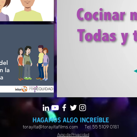
HAGAMOS ALGO INCREÍBLE
torayita@torayitafilms.com
Tel: 55 5109 0181
Aviso de Privacidad