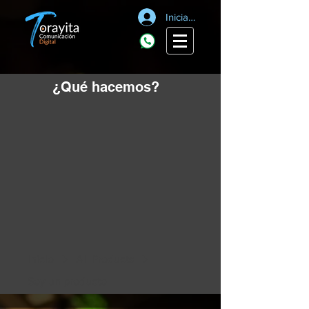
Iniciar sesión
¿Qué hacemos?
Inicio
All Products
Soy un producto