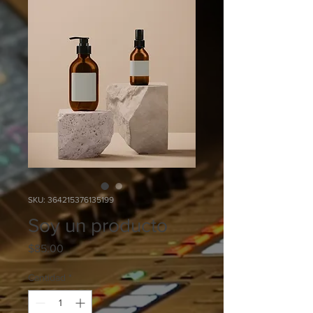
SKU: 364215376135199
Soy un producto
Precio
$85.00
Cantidad
*