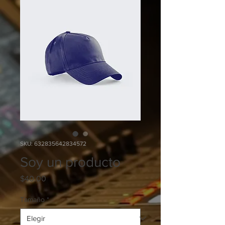
SKU: 632835642834572
Soy un producto
Precio
$40.00
Tamaño
*