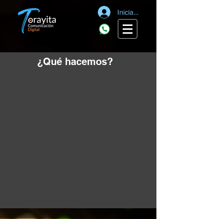
Iniciar sesión
¿Qué hacemos?
Inicio
All Products
Soy un producto